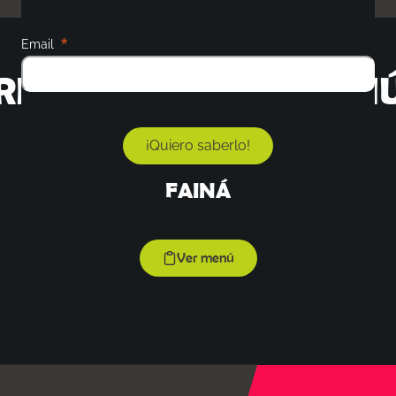
Email
¡REVISÁ NUESTRO MENÚ
¡Quiero saberlo!
FAINÁ
Ver menú