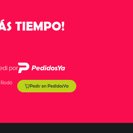
ÁS TIEMPO!
edí por
 Rodó
Pedir en PedidosYa