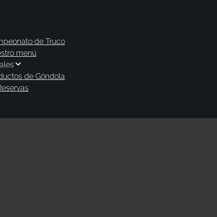
peonato de Truco
stro menú
ales
ductos de Góndola
Reservas