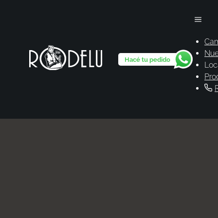
Cam
Nue
Hacé tu pedido
Loc
Pro