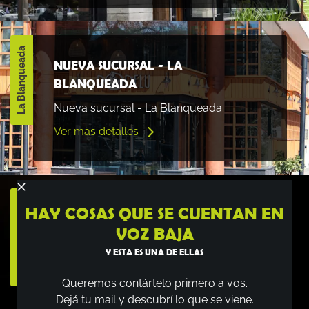
La Blanqueada
NUEVA SUCURSAL - LA
BLANQUEADA
Nueva sucursal - La Blanqueada
Ver mas detalles
Todos los Rodelu
HAY COSAS QUE SE CUENTAN EN
¡SE TENIA QUE HACER Y LO HICIMOS!
VOZ BAJA
Esta es el summary de la novedad
Y ESTA ES UNA DE ELLAS
Ver mas detalles
Queremos contártelo primero a vos.
Dejá tu mail y descubrí lo que se viene.