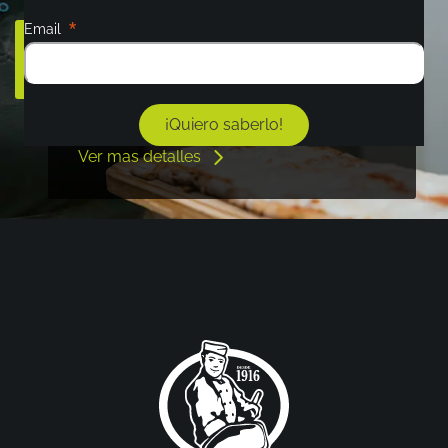
Email
Pocitos
RE APERTURA SUCURSAL POCITOS
El mes pasado 7 de mayo re abrimos
nuestra casa en el corazón de Pocitos
¡Quiero saberlo!
Ver mas detalles