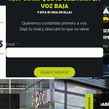
VOZ BAJA
Y ESTA ES UNA DE ELLAS
Queremos contártelo primero a vos.
Todos los Rodelu
Dejá tu mail y descubrí lo que se viene.
PIZ
ESP
S
Email
Este
Ver 
¡Quiero saberlo!
¡AB