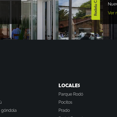
Rodelu Carrasco
Nuev
Ver 
LOCALES
Parque Rodó
ú
Pocitos
 góndola
Prado