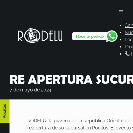
Cam
Nue
Hacé tu pedido
Loc
Pro
RE APERTURA SUCUR
7 de mayo de 2024
Pocitos
RODELU, la pizzería de la República Oriental de
reapertura de su sucursal en Pocitos. El evento 