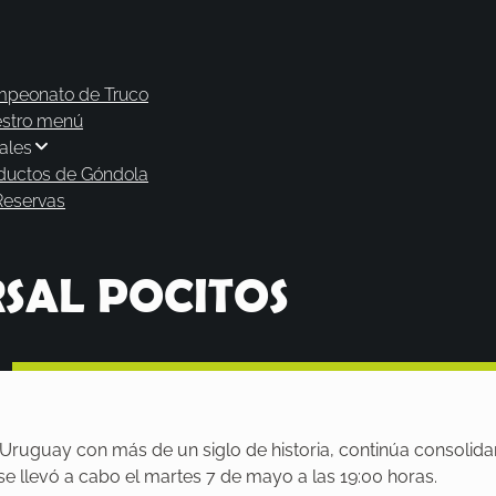
peonato de Truco
stro menú
ales
ductos de Góndola
Reservas
SAL POCITOS
l Uruguay con más de un siglo de historia, continúa consolid
se llevó a cabo el martes 7 de mayo a las 19:00 horas.